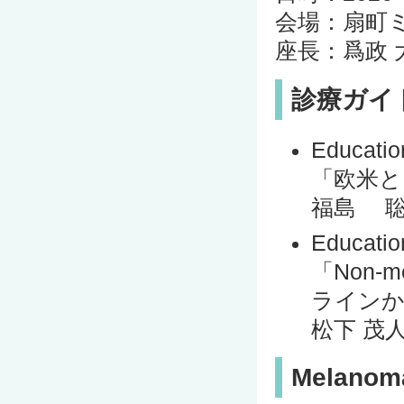
会場：扇町ミュ
座長：爲政 
診療ガイ
Educatio
「欧米と
福島 聡
Educatio
「Non-m
ラインか
松下 茂
Melan